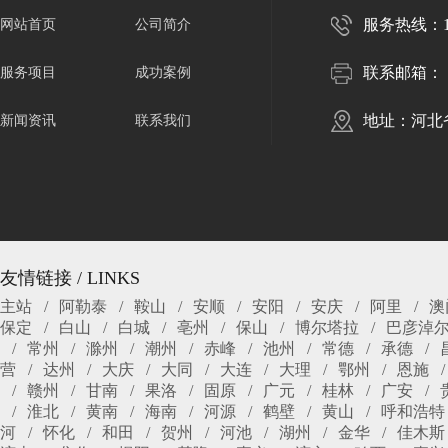
服务热线：150
网站首页
公司简介
联系邮箱：
服务项目
成功案例
地址：河北
新闻资讯
联系我们
友情链接 / LINKS
主站
阿勒泰
鞍山
安顺
安阳
安庆
阿里
澳
保定
白山
白城
亳州
保山
博尔塔拉
巴彦淖
常州
滁州
潮州
赤峰
池州
常德
承德
营
达州
大庆
大同
大连
大理
鄂州
恩施
赣州
甘南
果洛
固原
广元
桂林
广安
淮北
黄南
海南
河源
鹤壁
黄山
呼和浩特
河
怀化
和田
贺州
河池
湖州
金华
佳木斯