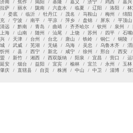
济南
焦作
揭阳
基隆
嘉义
济宁
鸡西
嘉兴
拉萨
丽水
陇南
六盘水
临夏
辽阳
洛阳
林
娄底
临沂
牡丹江
茂名
马鞍山
梅州
绵阳
充
宁波
南平
平凉
萍乡
盘锦
屏东
平顶山
清远
黔南
青岛
曲靖
齐齐哈尔
钦州
泉州
上海
山南
随州
汕尾
上饶
苏州
四平
石嘴
兴
天津
台州
台北
唐山
铁岭
铜仁
铜陵
城
武威
芜湖
无锡
乌海
吴忠
乌鲁木齐
渭
忻州
县
西宁
新北
咸宁
徐州
邢台
西安
盟
新竹
湘西
西双版纳
阳泉
宜昌
营口
运
延安
烟台
益阳
宜宾
榆林
宜兰
永州
玉林
肇庆
直辖县
自贡
株洲
中山
中卫
淄博
张