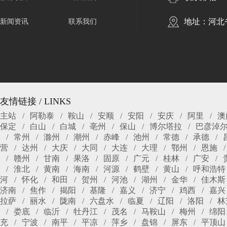
地址：河北
新闻资讯
联系我们
友情链接 / LINKS
主站
阿勒泰
鞍山
安顺
安阳
安庆
阿里
澳
保定
白山
白城
亳州
保山
博尔塔拉
巴彦淖
常州
滁州
潮州
赤峰
池州
常德
承德
营
达州
大庆
大同
大连
大理
鄂州
恩施
赣州
甘南
果洛
固原
广元
桂林
广安
淮北
黄南
海南
河源
鹤壁
黄山
呼和浩特
河
怀化
和田
贺州
河池
湖州
金华
佳木斯
济南
焦作
揭阳
基隆
嘉义
济宁
鸡西
嘉兴
拉萨
丽水
陇南
六盘水
临夏
辽阳
洛阳
林
娄底
临沂
牡丹江
茂名
马鞍山
梅州
绵阳
充
宁波
南平
平凉
萍乡
盘锦
屏东
平顶山