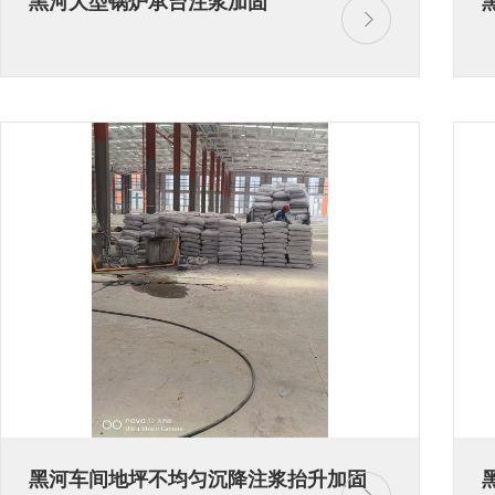
黑河大型锅炉承台注浆加固
黑河车间地坪不均匀沉降注浆抬升加固