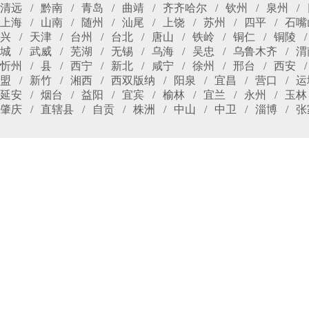
清远
黔南
青岛
曲靖
齐齐哈尔
钦州
泉州
上海
山南
随州
汕尾
上饶
苏州
四平
石嘴
兴
天津
台州
台北
唐山
铁岭
铜仁
铜陵
城
武威
芜湖
无锡
乌海
吴忠
乌鲁木齐
渭
忻州
县
西宁
新北
咸宁
徐州
邢台
西安
盟
新竹
湘西
西双版纳
阳泉
宜昌
营口
运
延安
烟台
益阳
宜宾
榆林
宜兰
永州
玉林
肇庆
直辖县
自贡
株洲
中山
中卫
淄博
张