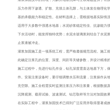
压力作用下渗透、扩散、充填土体孔隙，与土体发生物理化
基的承载能力和稳定性。在材料选择上，需根据地基实际情
适用于大多数中强透水地基；水泥砂浆稳定性佳、抗渗能力
下水活动时，能发挥独特优势；水泥水玻璃浆则结合了水泥
止浆液被冲走。
灌浆加固施工是一项系统工程，需严格遵循规范流程。施工
此确定注浆孔的位置、深度、间距等关键参数，并设计精准
施工过程中，先进行钻孔作业，钻孔深度需直达地基下方，
件。安装注浆设备时，要仔细调整水压和流量，注浆操作从
充空隙。施工全程需实时监测注浆压力和注浆量，根据数据
沉降观测、载荷试验、波速测试、钻芯取样等方法对加固效
在实际工程中，灌浆加固技术已得到广泛应用并取得显著成