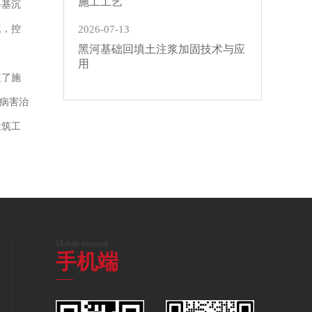
施工工艺
路基沉
题，控
2026-07-13
黑河基础回填土注浆加固技术与应
用
短了施
水病害治
建筑工
Mobile terminal
手机端