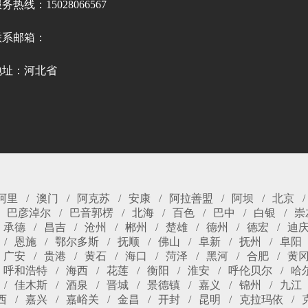
务热线：15028066567
联系邮箱：
地址：河北省
阿里
澳门
阿克苏
安康
阿拉善盟
阿坝
北京
巴彦淖尔
巴音郭楞
北海
百色
巴中
白银
崇
承德
昌吉
沧州
郴州
楚雄
德州
德宏
迪
恩施
鄂尔多斯
抚顺
佛山
阜新
抚州
阜阳
广安
贵港
黄石
海口
菏泽
黑河
合肥
黄
呼和浩特
海西
花莲
衡阳
淮安
呼伦贝尔
哈
佳木斯
酒泉
晋城
景德镇
嘉义
锦州
九江
西
嘉兴
嘉峪关
金昌
开封
昆明
克拉玛依