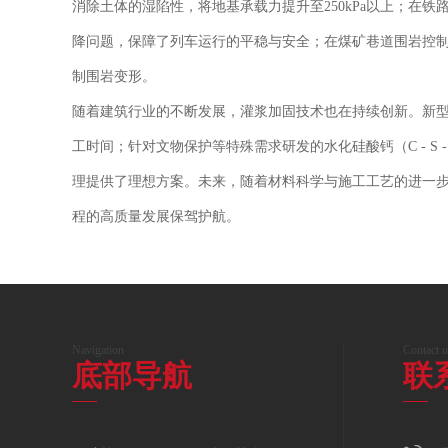
消除土体的湿陷性，将地基承载力提升至250kPa以上；在
降问题，保障了列车运行的平稳与安全；在煤矿巷道围岩控
制围岩变形。
随着建筑行业的不断发展，灌浆加固技术也在持续创新。新
工时间；针对文物保护等特殊需求研发的水化硅酸钙（C - S
理提供了理想方案。未来，随着材料科学与施工工艺的进一
程的高质量发展保驾护航。
Navigation
Contact u
底部导航
联