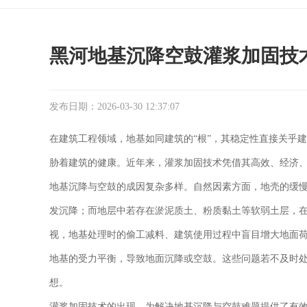
黑河地基沉降空鼓灌浆加固技
发布日期：2026-03-30 12:37:07
在建筑工程领域，地基如同建筑的“根”，其稳定性直接关乎
胁着建筑的健康。近年来，灌浆加固技术凭借其高效、经济
地基沉降与空鼓的成因复杂多样。自然因素方面，地壳的缓
发沉降；而地层中若存在淤泥质土、粉质黏土等软弱土层，
视，地基处理时的偷工减料、建筑使用过程中盲目增大地面
地基的受力平衡，导致地面沉降或空鼓。这些问题若不及时
想。
灌浆加固技术的出现，为解决地基沉降与空鼓难题提供了有