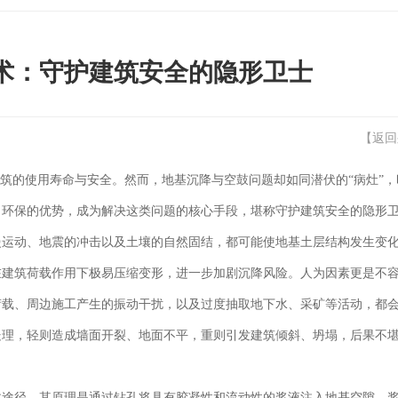
术：守护建筑安全的隐形卫士
【
返回
建筑的使用寿命与安全。然而，地基沉降与空鼓问题却如同潜伏的“病灶”，
、环保的优势，成为解决这类问题的核心手段，堪称守护建筑安全的隐形
慢运动、地震的冲击以及土壤的自然固结，都可能使地基土层结构发生变
在建筑荷载作用下极易压缩变形，进一步加剧沉降风险。人为因素更是不
荷载、周边施工产生的振动干扰，以及过度抽取地下水、采矿等活动，都
处理，轻则造成墙面开裂、地面不平，重则引发建筑倾斜、坍塌，后果不
效途径。其原理是通过钻孔将具有胶凝性和流动性的浆液注入地基空隙，