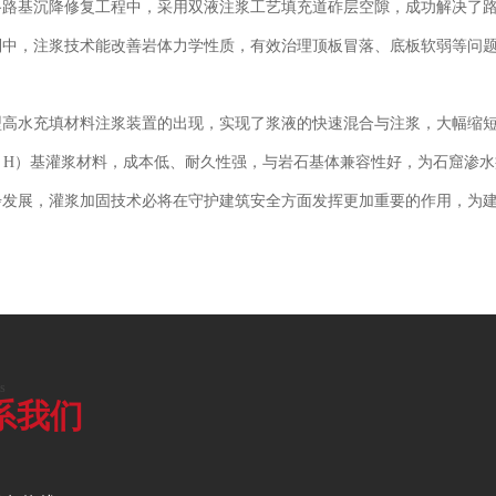
铁路路基沉降修复工程中，采用双液注浆工艺填充道砟层空隙，成功解决了
制中，注浆技术能改善岩体力学性质，有效治理顶板冒落、底板软弱等问
型高水充填材料注浆装置的出现，实现了浆液的快速混合与注浆，大幅缩
 - H）基灌浆材料，成本低、耐久性强，与岩石基体兼容性好，为石窟渗
步发展，灌浆加固技术必将在守护建筑安全方面发挥更加重要的作用，为
s
系我们