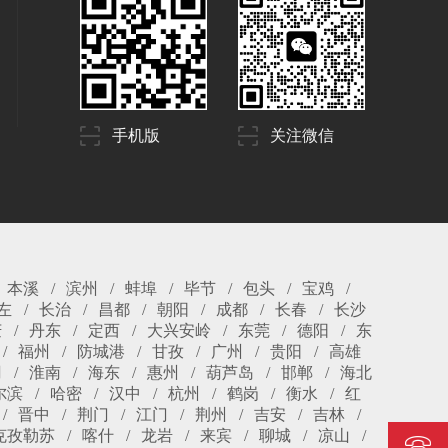
手机版
关注微信
本溪
滨州
蚌埠
毕节
包头
宝鸡
左
长治
昌都
朝阳
成都
长春
长沙
庆
丹东
定西
大兴安岭
东莞
德阳
东
福州
防城港
甘孜
广州
贵阳
高雄
冈
淮南
海东
惠州
葫芦岛
邯郸
海北
尔滨
哈密
汉中
杭州
鹤岗
衡水
红
晋中
荆门
江门
荆州
吉安
吉林
克孜勒苏
喀什
龙岩
来宾
聊城
凉山