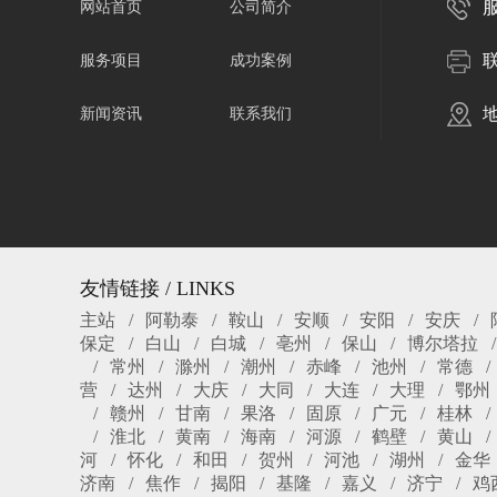
服
网站首页
公司简介
服务项目
成功案例
新闻资讯
联系我们
友情链接 / LINKS
主站
阿勒泰
鞍山
安顺
安阳
安庆
保定
白山
白城
亳州
保山
博尔塔拉
常州
滁州
潮州
赤峰
池州
常德
营
达州
大庆
大同
大连
大理
鄂州
赣州
甘南
果洛
固原
广元
桂林
淮北
黄南
海南
河源
鹤壁
黄山
河
怀化
和田
贺州
河池
湖州
金华
济南
焦作
揭阳
基隆
嘉义
济宁
鸡