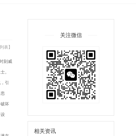
关注微信
列表
】
时刻威
卫士。
化，引
容忽
会破坏
堪设
相关资讯
浆液在